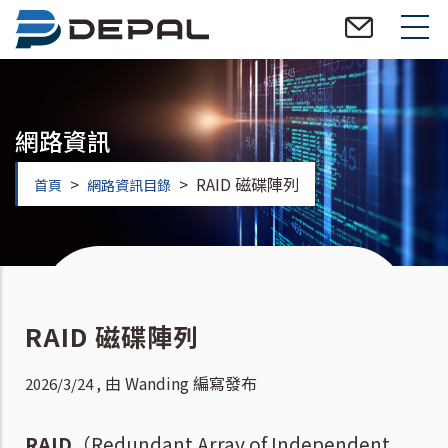
移
至
主
內
容
網路資訊
>
>
RAID 磁碟陣列
首頁
網路資訊目錄
RAID 磁碟陣列
, 由
Wanding
編寫發布
2026/3/24
RAID
（Redundant Array of Independent