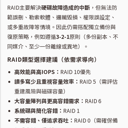
RAID主要解決
硬碟故障造成的中斷
，但無法防
範誤刪、勒索軟體、邏輯毀損、權限誤設定、
或多重故障等情境。因此仍需搭配獨立備份與
復原策略，例如遵循
3-2-1
原則（多份副本、不
同媒介、至少一份離線或異地）。
RAID類型選擇建議（依需求導向）
高效能與高IOPS：
RAID 10優先
讀多寫少且重視容量效率：
RAID 5（需評估
重建風險與磁碟容量）
大容量陣列與更高容錯需求：
RAID 6
系統碟與簡化容錯：
RAID 1
不需容錯、僅追求吞吐：
RAID 0（需確保備