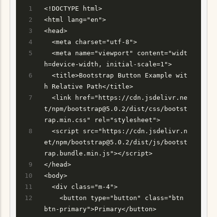
<!DOCTYPE html>
<html lang="en">
<head>
  <meta charset="utf-8">
  <meta name="viewport" content="widt
h=device-width, initial-scale=1">
  <title>Bootstrap Button Example wit
h Relative Path</title>
  <link href="https://cdn.jsdelivr.ne
t/npm/bootstrap@5.0.2/dist/css/bootst
rap.min.css" rel="stylesheet">
  <script src="https://cdn.jsdelivr.n
et/npm/bootstrap@5.0.2/dist/js/bootst
rap.bundle.min.js"></script>
</head>
<body>
  <div class="m-4">
    <button type="button" class="btn 
btn-primary">Primary</button>