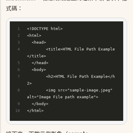
式碼：
<!DOCTYPE html>
<html>
  <head>
  	<title>HTML File Path Example
</title>
  </head>
  <body>
  	<h2>HTML File Path Example</h
2>
  	<img src="sample-image.jpeg" 
alt="Image File path example">
  </body>
</html>